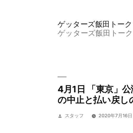
コ
ン
ゲッターズ飯田トーク＆Calme
テ
ゲッターズ飯田トーク＆Calm
ン
ツ
へ
ス
キ
4月1日 「東京」
ッ
の中止と払い戻し
プ
投
スタッフ
2020年7月16日
稿
者: