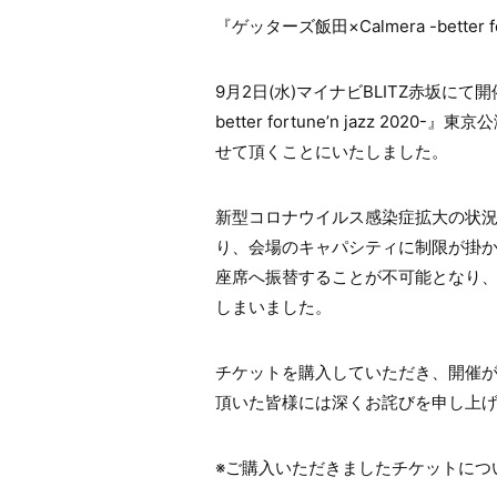
『ゲッターズ飯田×Calmera -better
9月2日(水)マイナビBLITZ赤坂にて
better fortune’n jazz 2
せて頂くことにいたしました。
新型コロナウイルス感染症拡大の状
り、会場のキャパシティに制限が掛
座席へ振替することが不可能となり、
しまいました。
チケットを購入していただき、開催
頂いた皆様には深くお詫びを申し上
※ご購入いただきましたチケットにつ