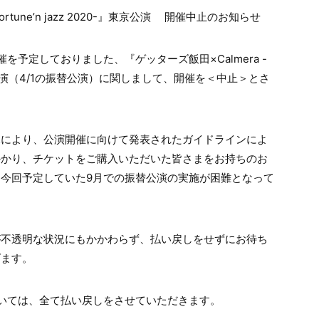
 fortune’n jazz 2020-』東京公演 開催中止のお知らせ
開催を予定しておりました、『ゲッターズ飯田×Calmera -
020-』東京公演（4/1の振替公演）に関しまして、開催を＜中止＞とさ
況により、公演開催に向けて発表されたガイドラインによ
かかり、チケットをご購入いただいた皆さまをお持ちのお
今回予定していた9月での振替公演の実施が困難となって
が不透明な状況にもかかわらず、払い戻しをせずにお待ち
げます。
いては、全て払い戻しをさせていただきます。