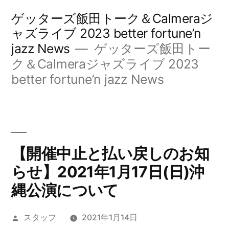
コ
ゲッターズ飯田トーク＆Calmeraジ
ン
ャズライブ 2023 better fortune’n
jazz News
ゲッターズ飯田トー
テ
ク＆Calmeraジャズライブ 2023
ン
better fortune’n jazz News
ツ
へ
ス
キ
【開催中止と払い戻しのお知
ッ
らせ】2021年1月17日(日)沖
縄公演について
プ
投
スタッフ
2021年1月14日