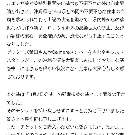
ルエンザ等対策特別措置法に基づき不要不急の外出自粛要
請が出され、沖縄県も1都3県との間の不要不急な往来の自
粛を求められており上記の状況を鑑みて、県内外からの移
動などに伴う新型コロナウイルスの感染拡大の防止、及び
お客様の安心、安全確保の為、残念ながら中止することと
なりました。
ゲッターズ飯田さんやCalmeraメンバーを含む全キャスト・
スタッフが、この沖縄公演を大変楽しみにしており、公演
を中止にせざるを得ない状況になった事は大変心苦しく感
じております。
本公演は「3月7日公演」の延期振替公演として開催の予定
でした。
そのチケットを払い戻しせずにずっとお持ち下さいました
皆さまへ厚く御礼申し上げます。
また、チケットをご購入いただいた皆さまには、払い戻し
手続きなどでご迷惑をお掛けしてしまう事を深くお詫び申