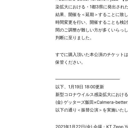
染拡大における・1都3県に発出され
結果、開催を＜延期＞することに致
時間変更を行い、開催することも検
間のご調整が難しい方が多くいらっ
判断に至りました。
すでに購入頂いた本公演のチケット
保管ください。
———————————————
以下、1月19日 18:00更新
新型コロナウイルス感染拡大における
(金) ゲッターズ飯田×Calmera-bett
以下の通り＜振替公演＞を実施いた
2021年1月22日(金) 会場：KT Zepp Y