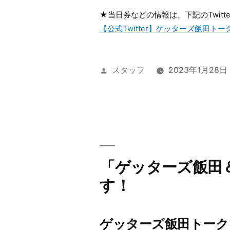
★当日券などの情報は、下記のTwit
【公式Twitter】ゲッターズ飯田トーク
投
スタッフ
2023年1月28日
稿
者:
「ゲッターズ飯田＆
す！
ゲッターズ飯田トーク＆C