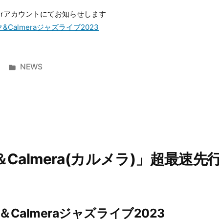
terアカウントにてお知らせします
&Calmeraジャズライブ2023
カ
NEWS
テ
ゴ
リ
ー:
Calmera(カルメラ)」超最速先
almeraジャズライブ2023