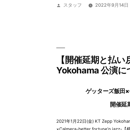
投
スタッフ
2022年9月14日
稿
者:
【開催延期と払い戻し
Yokohama 公演
ゲッターズ飯田×Calme
開催延
2021年1月22日(金) KT Zepp
×Calmera-better fortune