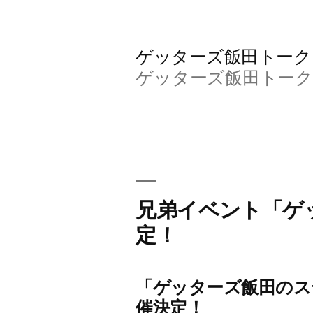
コ
ン
ゲッターズ飯田トーク＆Calme
テ
ゲッターズ飯田トーク＆Calm
ン
ツ
へ
ス
キ
兄弟イベント「ゲ
ッ
定！
プ
「ゲッターズ飯田のス
催決定！