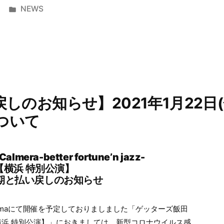
カ
NEWS
テ
ゴ
リ
ー:
のお知らせ】2021年1月22日(金)
について
ra-better fortune’n jazz-
【横浜 特別公演】
期と払い戻しのお知らせ
 Yokohamaにて開催を予定しておりましました「ゲッターズ飯田
’n jazz-【横浜 特別公演】」におきましては、新型コロナウイルス感