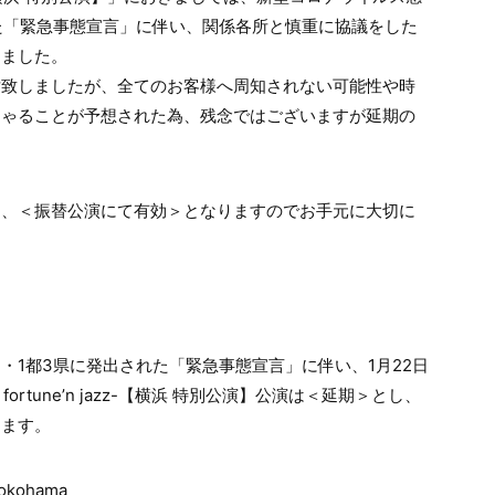
た「緊急事態宣言」に伴い、関係各所と慎重に協議をした
しました。
討致しましたが、全てのお客様へ周知されない可能性や時
しゃることが予想された為、残念ではございますが延期の
は、＜振替公演にて有効＞となりますのでお手元に大切に
・1都3県に発出された「緊急事態宣言」に伴い、1月22日
er fortune’n jazz-【横浜 特別公演】公演は＜延期＞とし、
します。
okohama